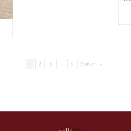
1
2
3
…
5
Suivant »
LIENS