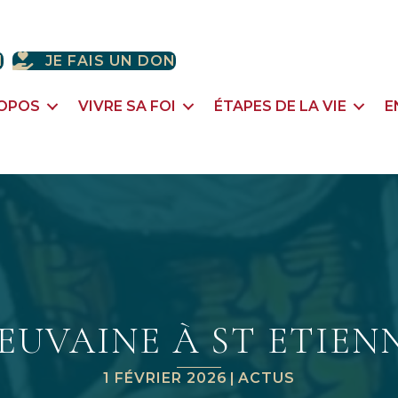
H
JE FAIS UN DON
ROPOS
VIVRE SA FOI
ÉTAPES DE LA VIE
E
EUVAINE À ST ETIEN
1 FÉVRIER 2026
|
ACTUS