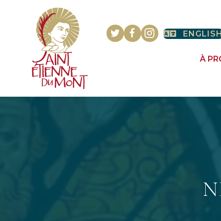
ENGLIS
À P
N