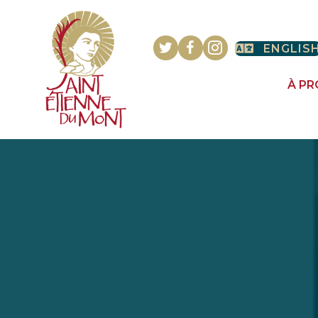
ENGLIS
À P