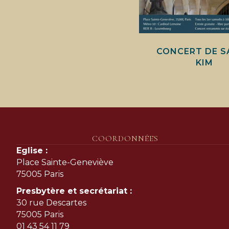
CONCERT DE S
KIM
COORDONNÉES
Eglise :
Place Sainte-Geneviève
75005 Paris
Presbytère et secrétariat :
30 rue Descartes
75005 Paris
01 43 54 11 79