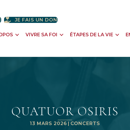
H
JE FAIS UN DON
ROPOS
VIVRE SA FOI
ÉTAPES DE LA VIE
E
QUATUOR OSIRIS
13 MARS 2026
|
CONCERTS