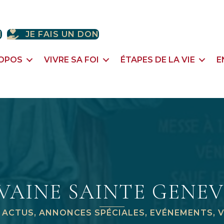
H
JE FAIS UN DON
ROPOS
VIVRE SA FOI
ÉTAPES DE LA VIE
E
VAINE SAINTE GENEV
|
ACTUS
,
ANNONCES SPÉCIALES
,
EVÉNEMENTS
,
V