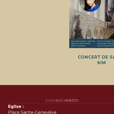
CONCERT DE S
KIM
COORDONNÉES
Eglise :
Place Sainte-Geneviève