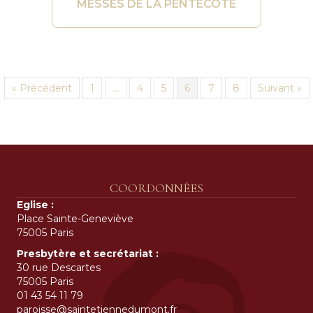
MESSES DE LA PENTECÔTE
« Précédent
1
…
4
5
6
7
8
Suivant »
COORDONNÉES
Eglise :
Place Sainte-Geneviève
75005 Paris
Presbytère et secrétariat :
30 rue Descartes
75005 Paris
01 43 54 11 79
paroisse@saintetiennedumont.fr