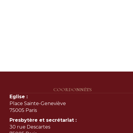
COORDONNÉES
Eglise :
Place Sainte-Geneviève
75005 Paris
Presbytère et secrétariat :
30 rue Descartes